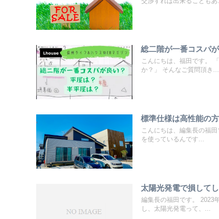
交渉すれば出来ることもあ..
総二階が一番コスパ
こんにちは、福田です。 
か？」 そんなご質問頂き...
標準仕様は高性能の
こんにちは、編集長の福田
を使っているんです...
太陽光発電で損して
編集長の福田です。 202
し、太陽光発電って、...