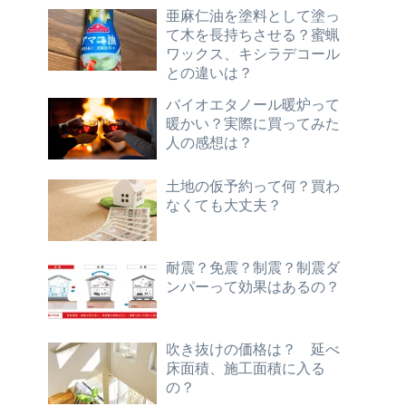
亜麻仁油を塗料として塗っ
て木を長持ちさせる？蜜蝋
ワックス、キシラデコール
との違いは？
バイオエタノール暖炉って
暖かい？実際に買ってみた
人の感想は？
土地の仮予約って何？買わ
なくても大丈夫？
耐震？免震？制震？制震ダ
ンパーって効果はあるの？
吹き抜けの価格は？ 延べ
床面積、施工面積に入る
の？