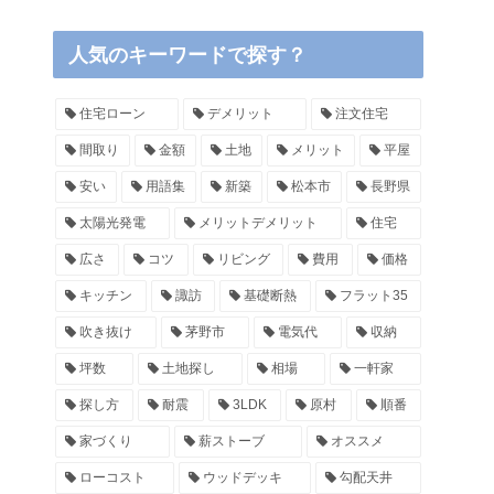
人気のキーワードで探す？
住宅ローン
デメリット
注文住宅
間取り
金額
土地
メリット
平屋
安い
用語集
新築
松本市
長野県
太陽光発電
メリットデメリット
住宅
広さ
コツ
リビング
費用
価格
キッチン
諏訪
基礎断熱
フラット35
吹き抜け
茅野市
電気代
収納
坪数
土地探し
相場
一軒家
探し方
耐震
3LDK
原村
順番
家づくり
薪ストーブ
オススメ
ローコスト
ウッドデッキ
勾配天井