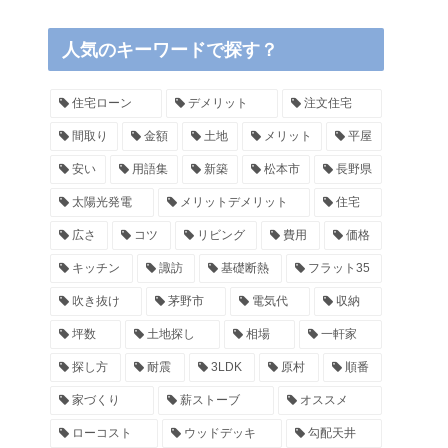
人気のキーワードで探す？
住宅ローン
デメリット
注文住宅
間取り
金額
土地
メリット
平屋
安い
用語集
新築
松本市
長野県
太陽光発電
メリットデメリット
住宅
広さ
コツ
リビング
費用
価格
キッチン
諏訪
基礎断熱
フラット35
吹き抜け
茅野市
電気代
収納
坪数
土地探し
相場
一軒家
探し方
耐震
3LDK
原村
順番
家づくり
薪ストーブ
オススメ
ローコスト
ウッドデッキ
勾配天井