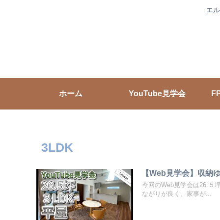
エル
ホーム
YouTube見学会
F
3LDK
【Web見学会】収納ゆ
今回のWeb見学会は26.
ながりが良く、家事が...