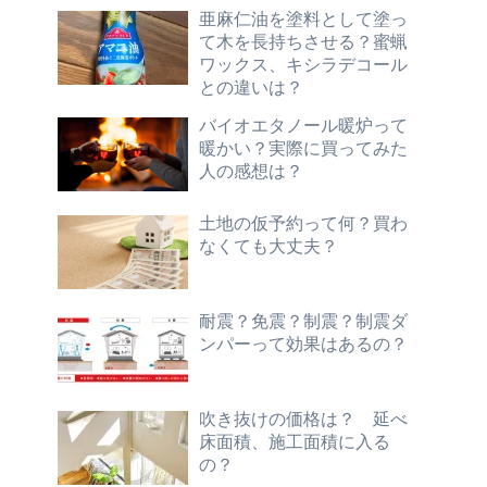
亜麻仁油を塗料として塗っ
て木を長持ちさせる？蜜蝋
ワックス、キシラデコール
との違いは？
バイオエタノール暖炉って
暖かい？実際に買ってみた
人の感想は？
土地の仮予約って何？買わ
なくても大丈夫？
耐震？免震？制震？制震ダ
ンパーって効果はあるの？
吹き抜けの価格は？ 延べ
床面積、施工面積に入る
の？