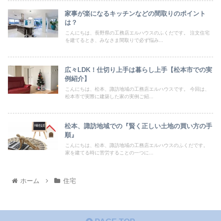
家事が楽になるキッチンなどの間取りのポイント
は？
こんにちは、長野県の工務店エルハウスのふくだです。 注文住宅
を建てるとき、みなさま間取りで必ず悩み...
広々LDK！仕切り上手は暮らし上手【松本市での実
例紹介】
こんにちは、松本、諏訪地域の工務店エルハウスです。 今回は、
松本市で実際に建築した家の実例ご紹...
松本、諏訪地域での『賢く正しい土地の買い方の手
順』
こんにちは、松本、諏訪地域の工務店エルハウスのふくだです。
家を建てる時に苦労することの一つに...
ホーム
住宅