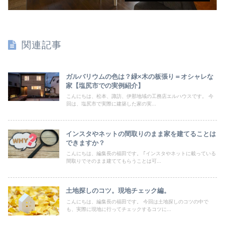
関連記事
ガルバリウムの色は？緑×木の板張り＝オシャレな
家【塩尻市での実例紹介】
こんにちは、松本、諏訪、伊那地域の工務店エルハウスです。 今
回は、塩尻市で実際に建築した家の実...
インスタやネットの間取りのまま家を建てることは
できますか？
こんにちは、編集長の福田です。 ｢インスタやネットに載っている
間取りでそのまま建ててもらうことは可...
土地探しのコツ。現地チェック編。
こんにちは、編集長の福田です。 今回は土地探しのコツの中で
も、実際に現地に行ってチェックするコツに...