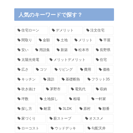
人気のキーワードで探す？
住宅ローン
デメリット
注文住宅
間取り
金額
土地
メリット
平屋
安い
用語集
新築
松本市
長野県
太陽光発電
メリットデメリット
住宅
広さ
コツ
リビング
費用
価格
キッチン
諏訪
基礎断熱
フラット35
吹き抜け
茅野市
電気代
収納
坪数
土地探し
相場
一軒家
探し方
耐震
3LDK
原村
順番
家づくり
薪ストーブ
オススメ
ローコスト
ウッドデッキ
勾配天井