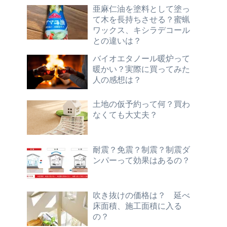
亜麻仁油を塗料として塗っ
て木を長持ちさせる？蜜蝋
ワックス、キシラデコール
との違いは？
バイオエタノール暖炉って
暖かい？実際に買ってみた
人の感想は？
土地の仮予約って何？買わ
なくても大丈夫？
耐震？免震？制震？制震ダ
ンパーって効果はあるの？
吹き抜けの価格は？ 延べ
床面積、施工面積に入る
の？