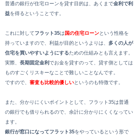
普通の銀行が住宅ローンを貸す目的は、あくまで
金利で利
益
を得るということです。
これに対して
フラット35
は
国の住宅ローン
という性格を
持っていますので、利益が目的というよりは、
多くの人が
住宅を買いやすいようにする
ための仕組みとも言えます。
実際、
長期固定金利
でお金を貸すのって、貸す側としては
ものすごくリスキーなことで難しいことなんです。
ですので、
審査も比較的優しい
というのも特徴です。
また、分かりにくいポイントとして、フラット35は普通
の銀行でも借りられるので、余計に分かりにくくなってい
ます。
銀行が窓口になってフラット35
をやっているという形で