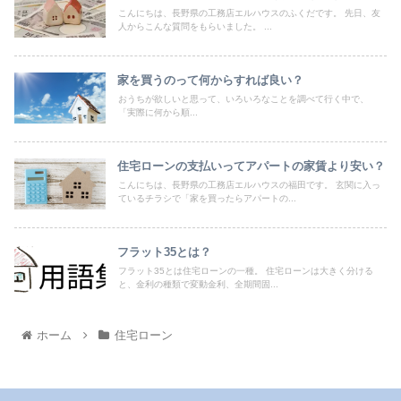
こんにちは、長野県の工務店エルハウスのふくだです。 先日、友
人からこんな質問をもらいました。 ...
家を買うのって何からすれば良い？
おうちが欲しいと思って、いろいろなことを調べて行く中で、
「実際に何から順...
住宅ローンの支払いってアパートの家賃より安い？
こんにちは、長野県の工務店エルハウスの福田です。 玄関に入っ
ているチラシで「家を買ったらアパートの...
フラット35とは？
フラット35とは住宅ローンの一種。 住宅ローンは大きく分ける
と、金利の種類で変動金利、全期間固...
ホーム
住宅ローン