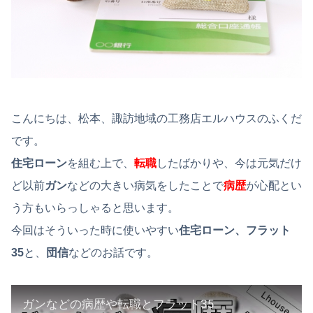
こんにちは、松本、諏訪地域の工務店エルハウスのふくだ
です。
住宅ローン
を組む上で、
転職
したばかりや、今は元気だけ
ど以前
ガン
などの大きい病気をしたことで
病歴
が心配とい
う方もいらっしゃると思います。
今回はそういった時に使いやすい
住宅ローン、フラット
35
と、
団信
などのお話です。
ガンなどの病歴や転職とフラット35