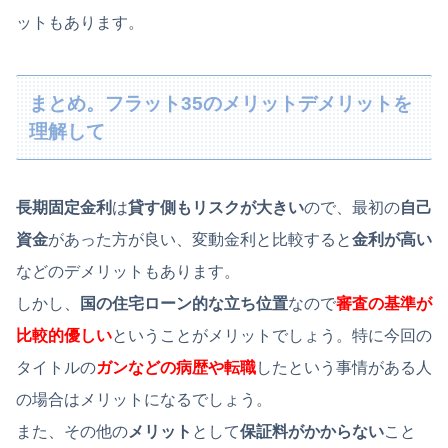
ットもあります。
まとめ。フラット35のメリットデメリットを
理解して
長期固定金利
は
貸す側もリスクが大きい
ので、最初の
自己
資金
があった方が良い、変動金利と比較すると
金利が高い
などのデメリットもあります。
しかし、
国の住宅ローン的な立ち位置
なので
審査の基準が
比較的優しい
ということがメリットでしょう。特に今回の
タイトルの
ガンなどの病歴や転職
したという事情がある人
の場合はメリットになるでしょう。
また、その他の
メリット
として
保証料がかからない
こと