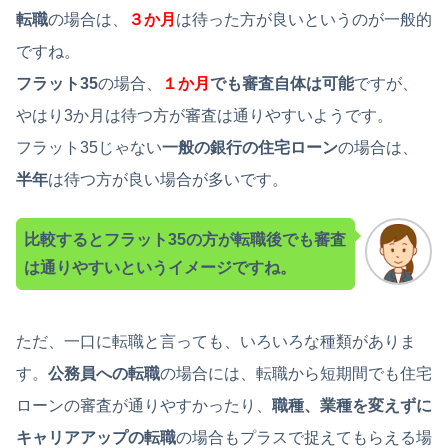
転職
の場合は、
３か月
は待った方が良いというのが一般的
ですね。
フラット35
の場合、
１か月
でも審査自体は可能
ですが、
やはり3か月は待つ方が審査は通りやすいようです。
フラット35じゃない
一般の銀行の住宅ローン
の場合は、
半年
は待つ方が良い場合が多いです。
比較するとフラット35の方が転職後でも審査
は通りやすいというイメージですね。
ただ、一口に転職と言っても、いろいろな種類がありま
す。
公務員への転職
の場合には、転職から短期間でも住宅
ローンの審査が通りやすかったり、
職種、業種を変えずに
キャリアアップの転職
の場合もプラスで捉えてもらえる場