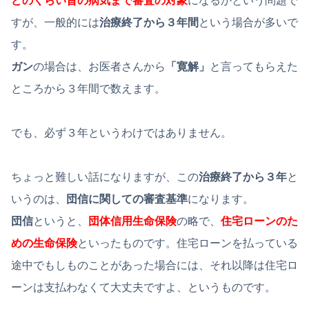
どのくらい昔の病気まで審査の対象
になるかという問題で
すが、一般的には
治療終了から３年間
という場合が多いで
す。
ガン
の場合は、お医者さんから
「寛解」
と言ってもらえた
ところから３年間で数えます。
でも、必ず３年というわけではありません。
ちょっと難しい話になりますが、この
治療終了から３年
と
いうのは、
団信に関しての審査基準
になります。
団信
というと、
団体信用生命保険
の略で、
住宅ローンのた
めの生命保険
といったものです。住宅ローンを払っている
途中でもしものことがあった場合には、それ以降は住宅ロ
ーンは支払わなくて大丈夫ですよ、というものです。