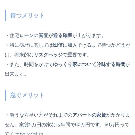
待つメリット
・住宅ローンの
審査が通る確率
が上がります。
・特に病歴に関しては
団信
に加入できるまで待つかどうか
は、将来的な
リスクヘッジ
で重要です。
・また、時間をかけて
ゆっくり家について吟味する時間
が
出来ます。
急ぐメリット
・買うなら早い方がそれまでの
アパートの家賃
がかかりま
せん。家賃5万円の家なら年間で60万円です。60万円って
安くはないですね。