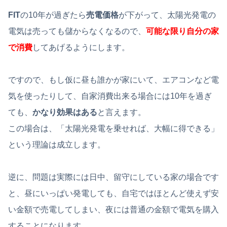
FIT
の10年が過ぎたら
売電価格
が下がって、太陽光発電の
電気は売っても儲からなくなるので、
可能な限り自分の家
で消費
してあげるようにします。
ですので、もし仮に昼も誰かが家にいて、エアコンなど電
気を使ったりして、自家消費出来る場合には10年を過ぎ
ても、
かなり効果はある
と言えます。
この場合は、「太陽光発電を乗せれば、大幅に得できる」
という理論は成立します。
逆に、問題は実際には日中、留守にしている家の場合です
と、昼にいっぱい発電しても、自宅ではほとんど使えず安
い金額で売電してしまい、夜には普通の金額で電気を購入
することになります。