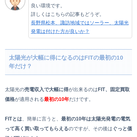
良い環境です。
詳しくはこちらの記事もどうぞ。
長野県松本、諏訪地域ではソーラー、太陽光
発電は付けた方が良いか？
太陽光が大幅に得になるのはFITの最初の10
年だけ？
太陽光の
売電収入で大幅に得
が出来るのは
FIT、固定買取
価格
が適用される
最初の10年
だけです。
FITとは
、簡単に言うと、
最初の10年は太陽光発電の電気
って高く買い取ってもらえる
のですが、その後は
ぐっと価