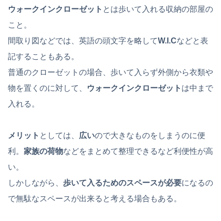
ウォークインクローゼット
とは歩いて入れる収納の部屋の
こと。
間取り図などでは、英語の頭文字を略して
W.I.C
などと表
記することもある。
普通のクローゼットの場合、歩いて入らず外側から衣類や
物を置くのに対して、
ウォークインクローゼット
は中まで
入れる。
メリット
としては、
広い
ので大きなものをしまうのに便
利。
家族の荷物
などをまとめて整理できるなど利便性が高
い。
しかしながら、
歩いて入るためのスペースが必要
になるの
で無駄なスペースが出来ると考える場合もある。