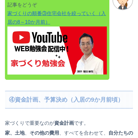
記事をどうぞ
家づくりの順番③住宅会社を絞っていく（入
居の8～10か月前）
④資金計画、予算決め（入居の9か月前頃）
家づくりで重要なのが
資金計画
です。
家、土地
、
その他の費用
、すべてを合わせて、
自分たちの