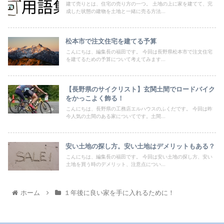
建て売りとは、住宅の売り方の一つ。 土地の上に家を建てて、完
成した状態の建物を土地と一緒に売る方法...
松本市で注文住宅を建てる予算
こんにちは、編集長の福田です。 今回は長野県松本市で注文住宅
を建てるための予算について考えてみます...
【長野県のサイクリスト】玄関土間でロードバイク
をかっこよく飾る！
こんにちは、長野県の工務店エルハウスのふくだです。 今回は昨
今人気の土間のある家についてです。土間...
安い土地の探し方。安い土地はデメリットもある？
こんにちは、編集長の福田です。 今回は安い土地の探し方、安い
土地を買う時のデメリット、注意点につい...
ホーム
１年後に良い家を手に入れるために！