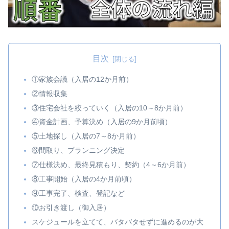
目次
①家族会議（入居の12か月前）
②情報収集
③住宅会社を絞っていく（入居の10～8か月前）
④資金計画、予算決め（入居の9か月前頃）
⑤土地探し（入居の7～8か月前）
⑥間取り、プランニング決定
⑦仕様決め、最終見積もり、契約（4～6か月前）
⑧工事開始（入居の4か月前頃）
⑨工事完了、検査、登記など
⑩お引き渡し（御入居）
スケジュールを立てて、バタバタせずに進めるのが大